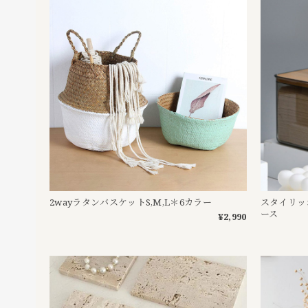
2wayラタンバスケットS,M,L＊6カラー
スタイリッ
ース
¥2,990