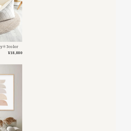
＊3color
¥18,880