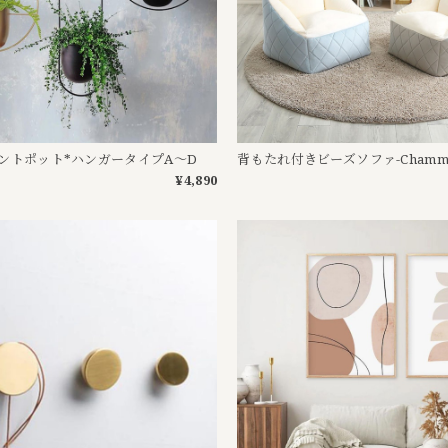
ントポット*ハンガータイプA〜D
背もたれ付きビーズソファ-Chammy
¥4,890