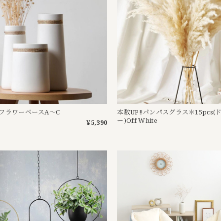
フラワーベースA〜C
本数UP‼︎パンパスグラス＊15pcs
ー)Off White
¥5,390