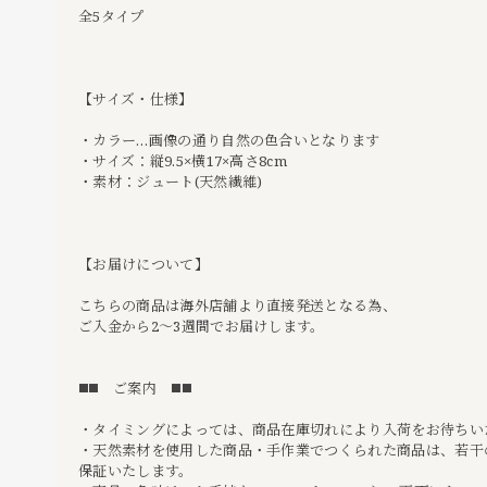
全5タイプ
【サイズ・仕様】
・カラー…画像の通り自然の色合いとなります
・サイズ：縦9.5×横17×高さ8cm
・素材：ジュート(天然繊維)
【お届けについて】
こちらの商品は海外店舗より直接発送となる為、
ご入金から2〜3週間でお届けします。
◼️◼️ ご案内 ◼️◼️
・タイミングによっては、商品在庫切れにより入荷をお待ちい
・天然素材を使用した商品・手作業でつくられた商品は、若干
保証いたします。