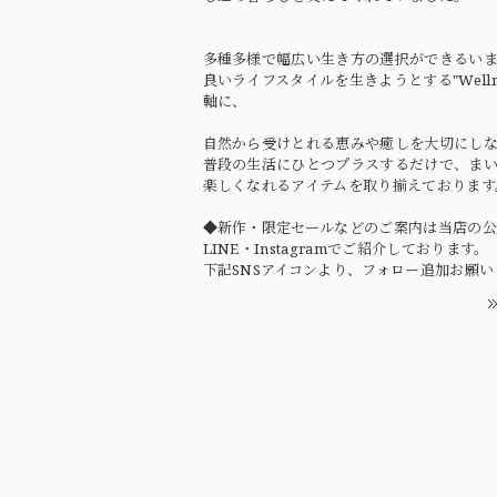
多種多様で幅広い生き方の選択ができるい
良いライフスタイルを生きようとする"Wellne
軸に、
自然から受けとれる恵みや癒しを大切にし
普段の生活にひとつプラスするだけで、ま
楽しくなれるアイテムを取り揃えております
◆新作・限定セールなどのご案内は当店の公
LINE・Instagramでご紹介しております。
下記SNSアイコンより、フォロー追加お願い