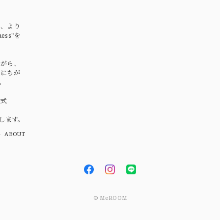
ま、より
ss"を
ながら、
いにちが
。
式
します。
ABOUT
© MeROOM