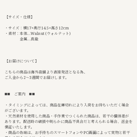
【サイズ・仕様】
・サイズ：横17×奥行14.5×高さ12cm
・素材：本体…Walnut (ウォルナット)
金属…真鍮
【お届けについて】
こちらの商品は海外店舗より直接発送となる為、
ご入金から2〜3週間でお届けします。
◼️◼️ ご案内 ◼️◼️
・タイミングによっては、商品在庫切れにより入荷をお待ちいただく場合
がございます。
・天然素材を使用した商品・手作業でつくられた商品は、若干の個体差が
あります。配送時の破損や明らかに商品不具合だと考えられる場合、返金を
保証いたします。
・商品の色味は、お手持ちのスマートフォンやPC画面によって実物と若干