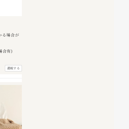
かる場合が
場合有)
通報する