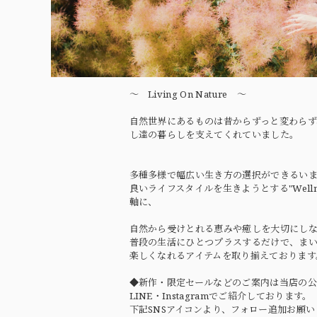
〜 Living On Nature 〜
自然世界にあるものは昔からずっと変わらず
し達の暮らしを支えてくれていました。
多種多様で幅広い生き方の選択ができるい
良いライフスタイルを生きようとする"Wellne
軸に、
自然から受けとれる恵みや癒しを大切にし
普段の生活にひとつプラスするだけで、ま
楽しくなれるアイテムを取り揃えております
◆新作・限定セールなどのご案内は当店の公
LINE・Instagramでご紹介しております。
下記SNSアイコンより、フォロー追加お願い