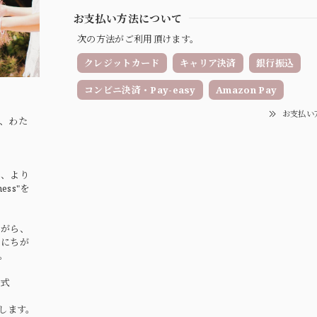
お支払い方法について
次の方法がご利用頂けます。
クレジットカード
キャリア決済
銀行振込
コンビニ決済・Pay-easy
Amazon Pay
お支払い
、わた
ま、より
ss"を
ながら、
いにちが
。
式
します。