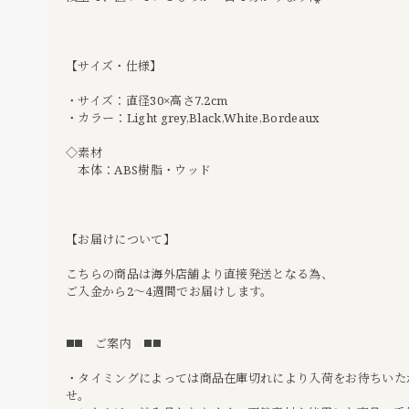
【サイズ・仕様】
・サイズ：直径30×高さ7.2cm
・カラー：Light grey,Black,White,Bordeaux
◇素材
本体：ABS樹脂・ウッド
【お届けについて】
こちらの商品は海外店舗より直接発送となる為、
ご入金から2〜4週間でお届けします。
◼️◼️ ご案内 ◼️◼️
・タイミングによっては商品在庫切れにより入荷をお待ちいた
せ。