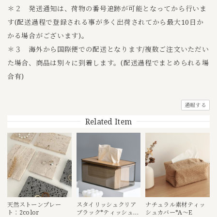
＊２ 発送通知は、荷物の番号追跡が可能となってから行いま
す(配送過程で登録される事が多く出荷されてから最大10日か
かる場合がございます)。
＊３ 海外から国際便での配送となります/複数ご注文いただい
た場合、商品は別々に到着します。(配送過程でまとめられる場
合有)
通報する
Related Item
天然ストーンプレー
スタイリッシュクリア
ナチュラル素材ティッ
ト：2color
ブラック*ティッシュケ
シュカバー*A〜E