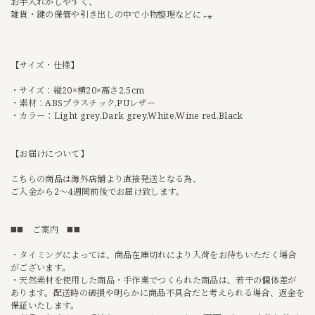
お手入れがしやすく、
雑貨・鍵の保管や引き出しの中で小物整理などに ₊⁎
【サイズ・仕様】
・サイズ：縦20×横20×高さ2.5cm
・素材：ABSプラスチック,PUレザー
・カラー：Light grey,Dark grey,White,Wine red,Black
【お届けについて】
こちらの商品は海外店舗より直接発送となる為、
ご入金から2〜4週間前後でお届け致します。
◼️◼️ ご案内 ◼️◼️
・タイミングによっては、商品在庫切れにより入荷をお待ちいただく場合
がございます。
・天然素材を使用した商品・手作業でつくられた商品は、若干の個体差が
あります。配送時の破損や明らかに商品不具合だと考えられる場合、返金を
保証いたします。