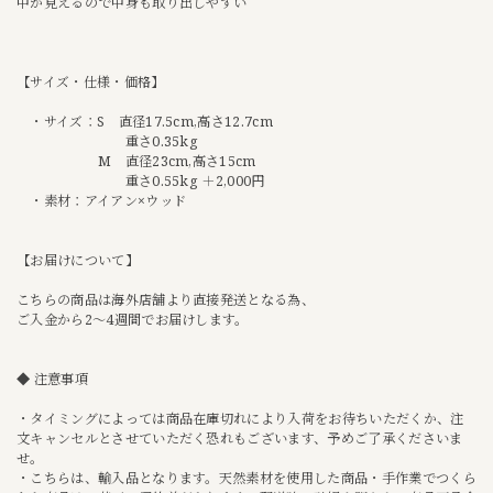
中が見えるので中身も取り出しやすい
【サイズ・仕様・価格】
・サイズ：S 直径17.5cm,高さ12.7cm
重さ0.35kg
M 直径23cm,高さ15cm
重さ0.55kg ＋2,000円
・素材：アイアン×ウッド
【お届けについて】
こちらの商品は海外店舗より直接発送となる為、
ご入金から2〜4週間でお届けします。
◆ 注意事項
・タイミングによっては商品在庫切れにより入荷をお待ちいただくか、注
文キャンセルとさせていただく恐れもございます、予めご了承くださいま
せ。
・こちらは、輸入品となります。天然素材を使用した商品・手作業でつくら