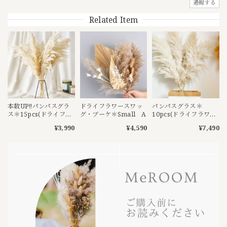
通報する
Related Item
本数UP‼︎パンパスグラ
ドライフラワースワッ
パンパスグラス＊
ス＊15pcs(ドライフラ
グ・ブーケ＊Small A
10pcs(ドライフラワ
ワー)Off White
ー)Off White：80cm
¥3,990
¥4,590
¥7,490