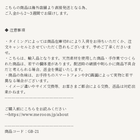
こちらの商品は海外店舗より直接発送となる為、
ご入金から2〜3週間でお届けします。
◆ 注意事項
・タイミングによっては商品在庫切れにより入荷をお待ちいただくか、注
文キャンセルとさせていただく恐れもございます、予めご了承くださいま
せ。
・こちらは、輸入品となります。天然素材を使用した商品・手作業でつくら
れた商品は、若干の個体差があります。配送時の破損や明らかに商品不具合
だと考えられる場合、返金を保証いたします。
・商品の色味は、お手持ちのスマートフォンやPC画面によって実物と若干
異なる場合がございます。
・イメージ違いやサイズ交換等、お客さまご都合による交換、返品は対応出
来かねます。
---------------------------------------------------
ご購入前にこちらをお読みください
→
https://www.meroom.jp/about
---------------------------------------------------
商品コード：GB-21