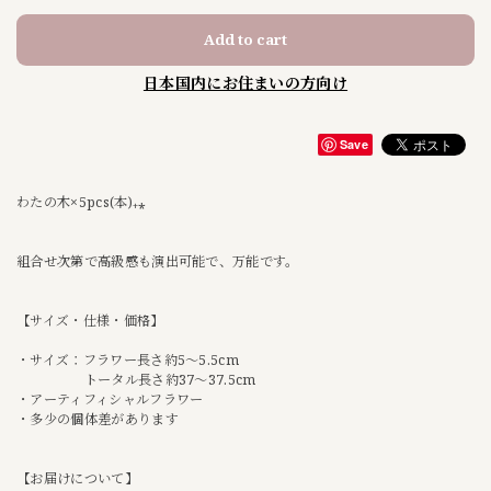
Add to cart
日本国内にお住まいの方向け
Save
わたの木×5pcs(本)₊⁎
組合せ次第で高級感も演出可能で、万能です。
【サイズ・仕様・価格】
・サイズ：フラワー長さ約5〜5.5cm
トータル長さ約37〜37.5cm
・アーティフィシャルフラワー
・多少の個体差があります
【お届けについて】