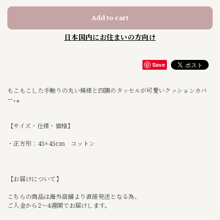
Add to cart
日本国内にお住まいの方向け
Save
もこもこした手触りの丸い模様と四隅のタッセルが可愛いクッションカバ
ー₊⁎
【サイズ・仕様・価格】
・正方形：45×45cm コットン
【お届けについて】
こちらの商品は海外店舗より直接発送となる為、
ご入金から2〜4週間でお届けします。