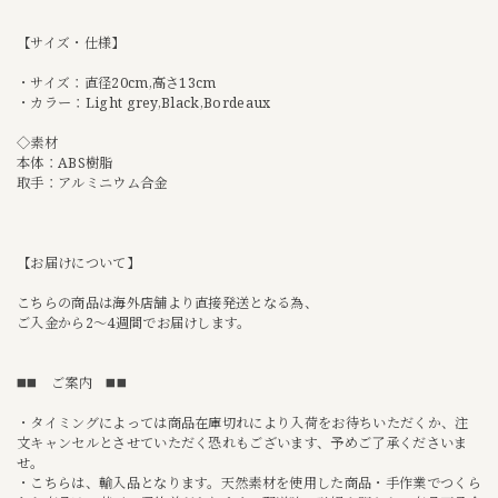
【サイズ・仕様】
・サイズ：直径20cm,高さ13cm
・カラー：Light grey,Black,Bordeaux
◇素材
本体：ABS樹脂
取手：アルミニウム合金
【お届けについて】
こちらの商品は海外店舗より直接発送となる為、
ご入金から2〜4週間でお届けします。
◼️◼️ ご案内 ◼️◼️
・タイミングによっては商品在庫切れにより入荷をお待ちいただくか、注
文キャンセルとさせていただく恐れもございます、予めご了承くださいま
せ。
・こちらは、輸入品となります。天然素材を使用した商品・手作業でつくら