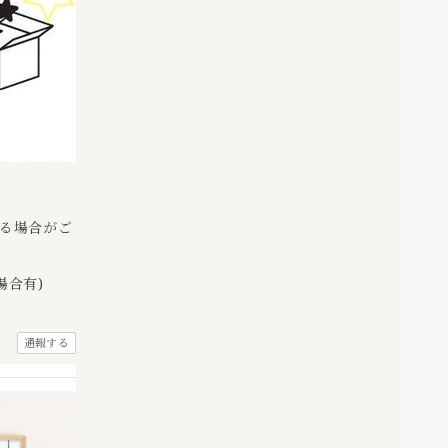
かる場合がご
場合有)
通報する