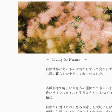
〜 Living On Nature 〜
自然世界にあるものは昔からずっと変わらず
し達の暮らしを支えてくれていました。
多種多様で幅広い生き方の選択ができるい
良いライフスタイルを生きようとする"Wellne
軸に、
自然から受けとれる恵みや癒しを大切にし
普段の生活にひとつプラスするだけで、ま